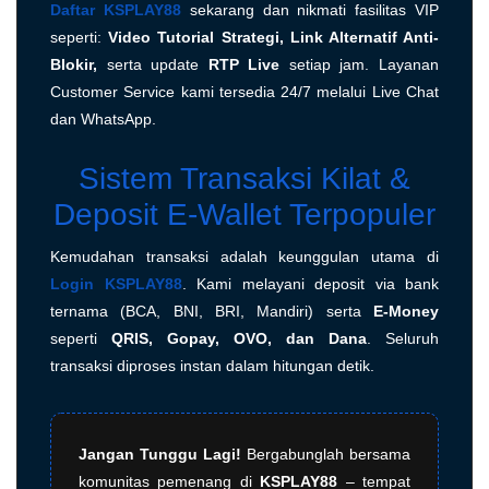
Daftar KSPLAY88
sekarang dan nikmati fasilitas VIP
seperti:
Video Tutorial Strategi, Link Alternatif Anti-
Blokir,
serta update
RTP Live
setiap jam. Layanan
Customer Service kami tersedia 24/7 melalui Live Chat
dan WhatsApp.
Sistem Transaksi Kilat &
Deposit E-Wallet Terpopuler
Kemudahan transaksi adalah keunggulan utama di
Login KSPLAY88
. Kami melayani deposit via bank
ternama (BCA, BNI, BRI, Mandiri) serta
E-Money
seperti
QRIS, Gopay, OVO, dan Dana
. Seluruh
transaksi diproses instan dalam hitungan detik.
Jangan Tunggu Lagi!
Bergabunglah bersama
komunitas pemenang di
KSPLAY88
– tempat