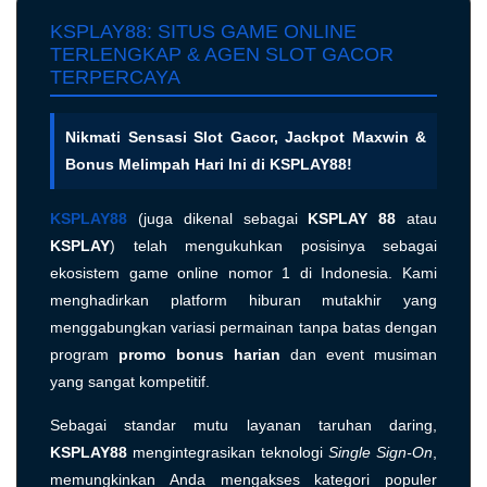
KSPLAY88: SITUS GAME ONLINE
TERLENGKAP & AGEN SLOT GACOR
TERPERCAYA
Nikmati Sensasi Slot Gacor, Jackpot Maxwin &
Bonus Melimpah Hari Ini di KSPLAY88!
KSPLAY88
(juga dikenal sebagai
KSPLAY 88
atau
KSPLAY
) telah mengukuhkan posisinya sebagai
ekosistem game online nomor 1 di Indonesia. Kami
menghadirkan platform hiburan mutakhir yang
menggabungkan variasi permainan tanpa batas dengan
program
promo bonus harian
dan event musiman
yang sangat kompetitif.
Sebagai standar mutu layanan taruhan daring,
KSPLAY88
mengintegrasikan teknologi
Single Sign-On
,
memungkinkan Anda mengakses kategori populer